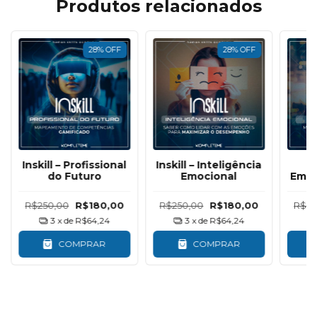
Produtos relacionados
28
%
OFF
28
%
OFF
Inskill – Profissional
Inskill – Inteligência
do Futuro
Emocional
Empr
R$250,00
R$180,00
R$250,00
R$180,00
R$25
3
x de
R$64,24
3
x de
R$64,24
COMPRAR
COMPRAR