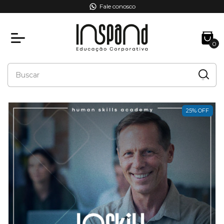
Fale conosco
0
25
%
OFF