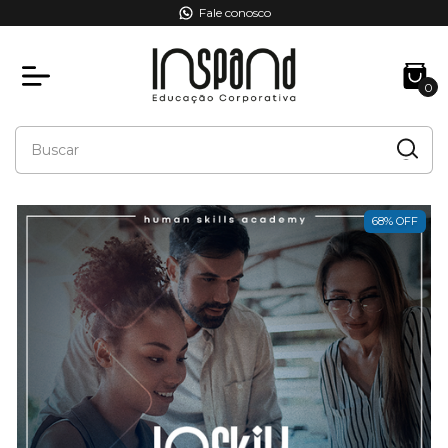
Fale conosco
0
68
%
OFF