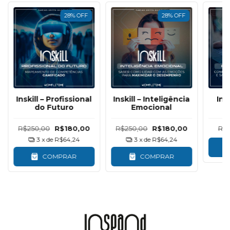
28
%
OFF
28
%
OFF
Inskill – Profissional
Inskill – Inteligência
Ins
do Futuro
Emocional
R$250,00
R$180,00
R$250,00
R$180,00
R$
3
x de
R$64,24
3
x de
R$64,24
COMPRAR
COMPRAR